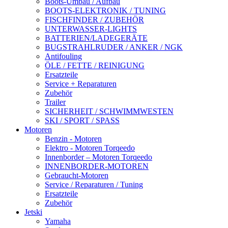
Boots-Umbau / Aufbau
BOOTS-ELEKTRONIK / TUNING
FISCHFINDER / ZUBEHÖR
UNTERWASSER-LIGHTS
BATTERIEN/LADEGERÄTE
BUGSTRAHLRUDER / ANKER / NGK
Antifouling
ÖLE / FETTE / REINIGUNG
Ersatzteile
Service + Reparaturen
Zubehör
Trailer
SICHERHEIT / SCHWIMMWESTEN
SKI / SPORT / SPASS
Motoren
Benzin - Motoren
Elektro - Motoren Torqeedo
Innenborder – Motoren Torqeedo
INNENBORDER-MOTOREN
Gebraucht-Motoren
Service / Reparaturen / Tuning
Ersatzteile
Zubehör
Jetski
Yamaha