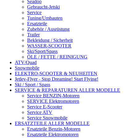
Seadoo
Gebraucht-Jetski
Service
Tuning/Umbauten
Ersatzteile
Zubehör / Ausrüstung
Trailer
Bekleidung / Sicherheit
WASSER-SCOOTER
Ski/Sport/Spass
ÖLE / FETTE / REINIGUNG
ATV/Quad
Snowmobile
ELEKTRO-SCOOTER & NEUHEITEN
Jetlev-Flyer - Stop Dreaming! Start Flying!
Ski / Sport / Spass
SERVICE & REPARATUREN ALLER MODELLE
Service BENZIN-Motoren
SERVICE Elektromotoren
Service E-Scooter
Service ATV
Service Snowmobile
ERSATZTEILE ALLER MODELLE
Ersatzteile Benzin-Motoren
Ersatzteile Elektromotoren