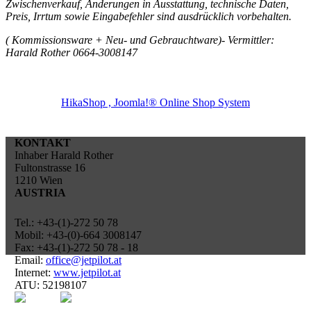
Zwischenverkauf, Änderungen in Ausstattung, technische Daten,
Preis, Irrtum sowie Eingabefehler sind ausdrücklich vorbehalten.
( Kommissionsware + Neu- und Gebrauchtware)- Vermittler:
Harald Rother 0664-3008147
HikaShop , Joomla!® Online Shop System
KONTAKT
Inhaber Harald Rother
Fultonstrasse 16
1210 Wien
AUSTRIA
Tel.: +43-(1)-272 50 78
Mobil: +43-(0)-664 3008147
Fax: +43-(1)-272 50 78 - 18
Email:
office@jetpilot.at
Internet:
www.jetpilot.at
ATU: 52198107