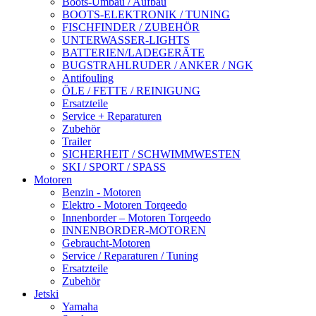
Boots-Umbau / Aufbau
BOOTS-ELEKTRONIK / TUNING
FISCHFINDER / ZUBEHÖR
UNTERWASSER-LIGHTS
BATTERIEN/LADEGERÄTE
BUGSTRAHLRUDER / ANKER / NGK
Antifouling
ÖLE / FETTE / REINIGUNG
Ersatzteile
Service + Reparaturen
Zubehör
Trailer
SICHERHEIT / SCHWIMMWESTEN
SKI / SPORT / SPASS
Motoren
Benzin - Motoren
Elektro - Motoren Torqeedo
Innenborder – Motoren Torqeedo
INNENBORDER-MOTOREN
Gebraucht-Motoren
Service / Reparaturen / Tuning
Ersatzteile
Zubehör
Jetski
Yamaha