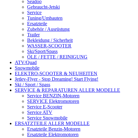
Seadoo
Gebraucht-Jetski
Service
Tuning/Umbauten
Ersatzteile
Zubehör / Ausrüstung
Trailer
Bekleidung / Sicherheit
WASSER-SCOOTER
Ski/Sport/Spass
ÖLE / FETTE / REINIGUNG
ATV/Quad
Snowmobile
ELEKTRO-SCOOTER & NEUHEITEN
Jetlev-Flyer - Stop Dreaming! Start Flying!
Ski / Sport / Spass
SERVICE & REPARATUREN ALLER MODELLE
Service BENZIN-Motoren
SERVICE Elektromotoren
Service E-Scooter
Service ATV
Service Snowmobile
ERSATZTEILE ALLER MODELLE
Ersatzteile Benzin-Motoren
Ersatzteile Elektromotoren