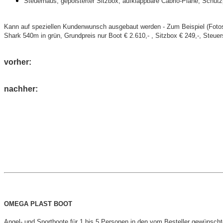
Steuerhaus, gepolsterter Sitzbox, aufklappbare Cabrio-Plane, Schutz
Kann auf speziellen Kundenwunsch ausgebaut werden - Zum Beispiel (Fotos
Shark 540m in grün, Grundpreis nur Boot € 2.610,- , Sitzbox € 249,-, Steuers
vorher:
nachher:
OMEGA PLAST BOOT
Angel- und Sportboote für 1 bis 5 Personen in den vom Besteller gewünsch