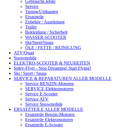
Gebraucht-Jetski
Service
Tuning/Umbauten
Ersatzteile
Zubehör / Ausrüstung
Trailer
Bekleidung / Sicherheit
WASSER-SCOOTER
Ski/Sport/Spass
ÖLE / FETTE / REINIGUNG
ATV/Quad
Snowmobile
ELEKTRO-SCOOTER & NEUHEITEN
Jetlev-Flyer - Stop Dreaming! Start Flying!
Ski / Sport / Spass
SERVICE & REPARATUREN ALLER MODELLE
Service BENZIN-Motoren
SERVICE Elektromotoren
Service E-Scooter
Service ATV
Service Snowmobile
ERSATZTEILE ALLER MODELLE
Ersatzteile Benzin-Motoren
Ersatzteile Elektromotoren
Ersatzteile E-Scooter