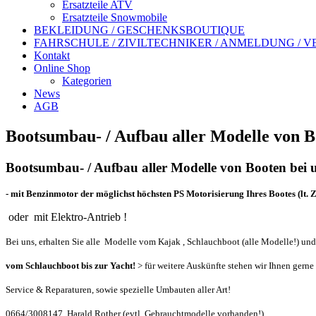
Ersatzteile ATV
Ersatzteile Snowmobile
BEKLEIDUNG / GESCHENKSBOUTIQUE
FAHRSCHULE / ZIVILTECHNIKER / ANMELDUNG / 
Kontakt
Online Shop
Kategorien
News
AGB
Bootsumbau- / Aufbau aller Modelle von Bo
Bootsumbau- / Aufbau aller Modelle von Booten bei 
- mit Benzinmotor der möglichst höchsten PS Motorisierung Ihres Bootes (lt. Z
oder
mit Elektro-Antrieb !
Bei uns, erhalten Sie alle Modelle vom Kajak , Schlauchboot (alle Modelle!) un
vom Schlauchboot bis zur Yacht!
> für weitere Auskünfte stehen wir Ihnen gerne
Service & Reparaturen, sowie spezielle Umbauten aller Art!
0664/3008147, Harald Rother (evtl. Gebrauchtmodelle vorhanden!)