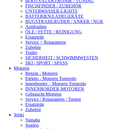
BOOTS-ELEKTRONIK / TUNING
FISCHFINDER / ZUBEHÖR
UNTERWASSER-LIGHTS
BATTERIEN/LADEGERÄTE
BUGSTRAHLRUDER / ANKER / NGK
Antifouling
ÖLE / FETTE / REINIGUNG
Ersatzteile
Service + Reparaturen
Zubehör
Trailer
SICHERHEIT / SCHWIMMWESTEN
SKI / SPORT / SPASS
Motoren
Benzin - Motoren
Elektro - Motoren Torqeedo
Innenborder – Motoren Torqeedo
INNENBORDER-MOTOREN
Gebraucht-Motoren
Service / Reparaturen / Tuning
Ersatzteile
Zubehör
Jetski
Yamaha
Seadoo