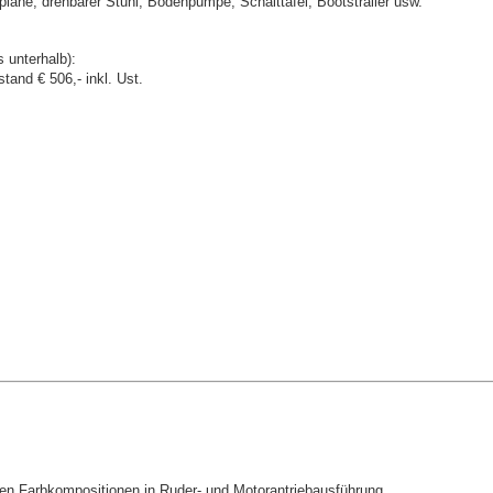
plane, drehbarer Stuhl, Bodenpumpe, Schalttafel, Bootstrailer usw.
 unterhalb):
tand € 506,- inkl. Ust.
ten Farbkompositionen in Ruder- und Motorantriebausführung