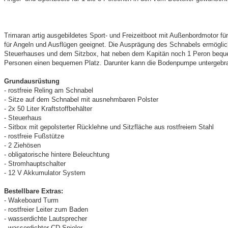
Trimaran artig ausgebildetes Sport- und Freizeitboot mit Außenbordmotor für
für Angeln und Ausflügen geeignet. Die Ausprägung des Schnabels ermöglic
Steuerhauses und dem Sitzbox, hat neben dem Kapitän noch 1 Peron beque
Personen einen bequemen Platz. Darunter kann die Bodenpumpe untergebr
Grundausrüstung
- rostfreie Reling am Schnabel
- Sitze auf dem Schnabel mit ausnehmbaren Polster
- 2x 50 Liter Kraftstoffbehälter
- Steuerhaus
- Sitbox mit gepolsterter Rücklehne und Sitzfläche aus rostfreiem Stahl
- rostfreie Fußstütze
- 2 Ziehösen
- obligatorische hintere Beleuchtung
- Stromhauptschalter
- 12 V Akkumulator System
Bestellbare Extras:
- Wakeboard Turm
- rostfreier Leiter zum Baden
- wasserdichte Lautsprecher
- wasserdichter CD-Spieler