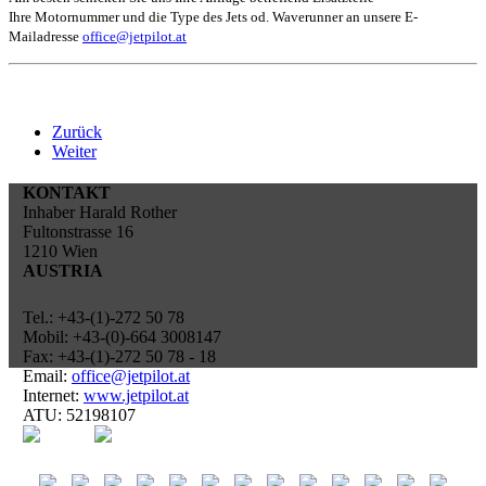
Ihre Motornummer
und die Type des Jets od. Waverunner an unsere
E-
Mailadresse
office@jetpilot.at
Zurück
Weiter
KONTAKT
Inhaber Harald Rother
Fultonstrasse 16
1210 Wien
AUSTRIA
Tel.: +43-(1)-272 50 78
Mobil: +43-(0)-664 3008147
Fax: +43-(1)-272 50 78 - 18
Email:
office@jetpilot.at
Internet:
www.jetpilot.at
ATU: 52198107