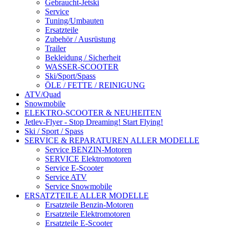
Gebraucht-Jetski
Service
Tuning/Umbauten
Ersatzteile
Zubehör / Ausrüstung
Trailer
Bekleidung / Sicherheit
WASSER-SCOOTER
Ski/Sport/Spass
ÖLE / FETTE / REINIGUNG
ATV/Quad
Snowmobile
ELEKTRO-SCOOTER & NEUHEITEN
Jetlev-Flyer - Stop Dreaming! Start Flying!
Ski / Sport / Spass
SERVICE & REPARATUREN ALLER MODELLE
Service BENZIN-Motoren
SERVICE Elektromotoren
Service E-Scooter
Service ATV
Service Snowmobile
ERSATZTEILE ALLER MODELLE
Ersatzteile Benzin-Motoren
Ersatzteile Elektromotoren
Ersatzteile E-Scooter