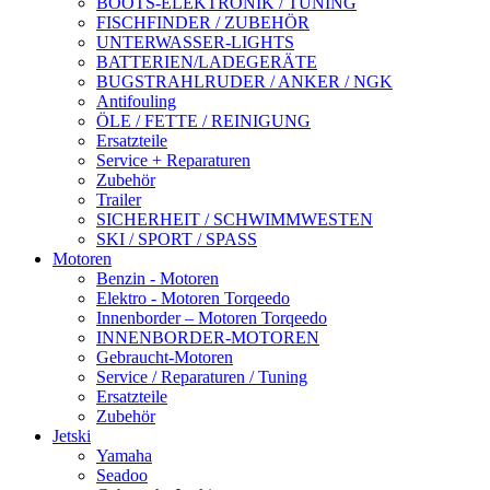
BOOTS-ELEKTRONIK / TUNING
FISCHFINDER / ZUBEHÖR
UNTERWASSER-LIGHTS
BATTERIEN/LADEGERÄTE
BUGSTRAHLRUDER / ANKER / NGK
Antifouling
ÖLE / FETTE / REINIGUNG
Ersatzteile
Service + Reparaturen
Zubehör
Trailer
SICHERHEIT / SCHWIMMWESTEN
SKI / SPORT / SPASS
Motoren
Benzin - Motoren
Elektro - Motoren Torqeedo
Innenborder – Motoren Torqeedo
INNENBORDER-MOTOREN
Gebraucht-Motoren
Service / Reparaturen / Tuning
Ersatzteile
Zubehör
Jetski
Yamaha
Seadoo