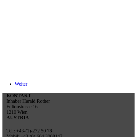
Weiter
KONTAKT
Inhaber Harald Rother
Fultonstrasse 16
1210 Wien
AUSTRIA
Tel.: +43-(1)-272 50 78
Mobil: +43-(0)-664 3008147