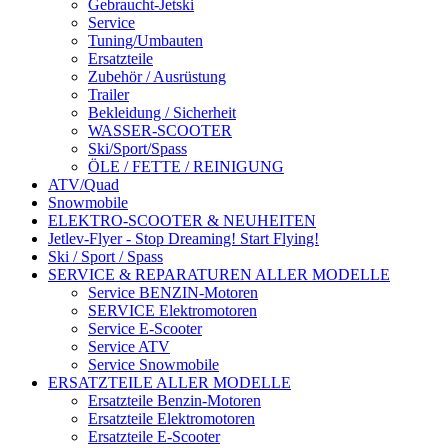
Gebraucht-Jetski
Service
Tuning/Umbauten
Ersatzteile
Zubehör / Ausrüstung
Trailer
Bekleidung / Sicherheit
WASSER-SCOOTER
Ski/Sport/Spass
ÖLE / FETTE / REINIGUNG
ATV/Quad
Snowmobile
ELEKTRO-SCOOTER & NEUHEITEN
Jetlev-Flyer - Stop Dreaming! Start Flying!
Ski / Sport / Spass
SERVICE & REPARATUREN ALLER MODELLE
Service BENZIN-Motoren
SERVICE Elektromotoren
Service E-Scooter
Service ATV
Service Snowmobile
ERSATZTEILE ALLER MODELLE
Ersatzteile Benzin-Motoren
Ersatzteile Elektromotoren
Ersatzteile E-Scooter