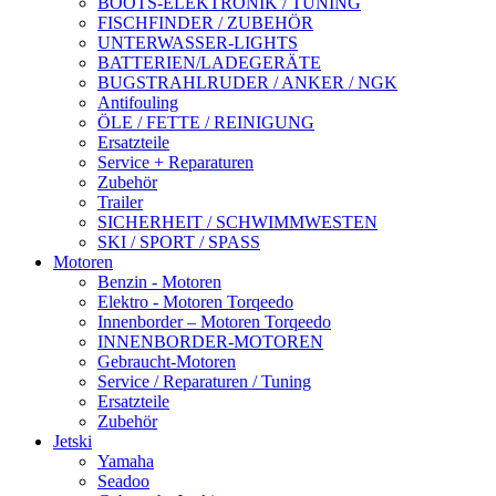
BOOTS-ELEKTRONIK / TUNING
FISCHFINDER / ZUBEHÖR
UNTERWASSER-LIGHTS
BATTERIEN/LADEGERÄTE
BUGSTRAHLRUDER / ANKER / NGK
Antifouling
ÖLE / FETTE / REINIGUNG
Ersatzteile
Service + Reparaturen
Zubehör
Trailer
SICHERHEIT / SCHWIMMWESTEN
SKI / SPORT / SPASS
Motoren
Benzin - Motoren
Elektro - Motoren Torqeedo
Innenborder – Motoren Torqeedo
INNENBORDER-MOTOREN
Gebraucht-Motoren
Service / Reparaturen / Tuning
Ersatzteile
Zubehör
Jetski
Yamaha
Seadoo