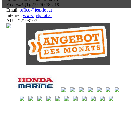
Fax: +43-(1)-272 50 78 - 18
Email:
office@jetpilot.at
Internet:
www.jetpilot.at
ATU: 52198107