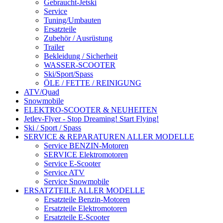
Gebraucht-Jetski
Service
Tuning/Umbauten
Ersatzteile
Zubehör / Ausrüstung
Trailer
Bekleidung / Sicherheit
WASSER-SCOOTER
Ski/Sport/Spass
ÖLE / FETTE / REINIGUNG
ATV/Quad
Snowmobile
ELEKTRO-SCOOTER & NEUHEITEN
Jetlev-Flyer - Stop Dreaming! Start Flying!
Ski / Sport / Spass
SERVICE & REPARATUREN ALLER MODELLE
Service BENZIN-Motoren
SERVICE Elektromotoren
Service E-Scooter
Service ATV
Service Snowmobile
ERSATZTEILE ALLER MODELLE
Ersatzteile Benzin-Motoren
Ersatzteile Elektromotoren
Ersatzteile E-Scooter