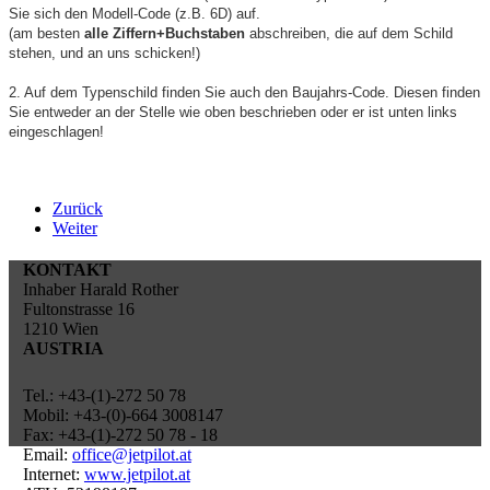
Sie sich den Modell-Code (z.B. 6D) auf.
(am besten
alle Ziffern+Buchstaben
abschreiben, die auf dem Schild
stehen, und an uns schicken!)
2. Auf dem Typenschild finden Sie auch den Baujahrs-Code. Diesen finden
Sie entweder an der Stelle wie oben beschrieben oder er ist unten links
eingeschlagen!
Zurück
Weiter
KONTAKT
Inhaber Harald Rother
Fultonstrasse 16
1210 Wien
AUSTRIA
Tel.: +43-(1)-272 50 78
Mobil: +43-(0)-664 3008147
Fax: +43-(1)-272 50 78 - 18
Email:
office@jetpilot.at
Internet:
www.jetpilot.at