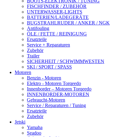
BOOTS-ELEKTRONIK / TUNING
FISCHFINDER / ZUBEHÖR
UNTERWASSER-LIGHTS
BATTERIEN/LADEGERÄTE
BUGSTRAHLRUDER / ANKER / NGK
Antifouling
ÖLE / FETTE / REINIGUNG
Ersatzteile
Service + Reparaturen
Zubehör
Trailer
SICHERHEIT / SCHWIMMWESTEN
SKI / SPORT / SPASS
Motoren
Benzin - Motoren
Elektro - Motoren Torqeedo
Innenborder – Motoren Torqeedo
INNENBORDER-MOTOREN
Gebraucht-Motoren
Service / Reparaturen / Tuning
Ersatzteile
Zubehör
Jetski
Yamaha
Seadoo